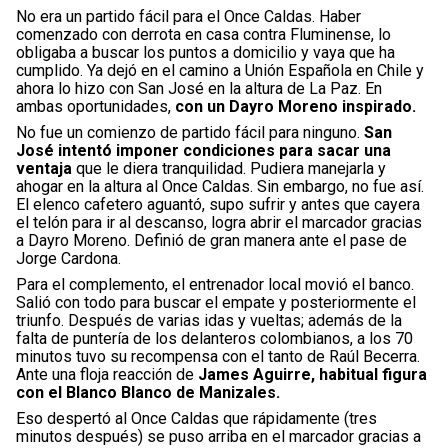
No era un partido fácil para el Once Caldas. Haber
comenzado con derrota en casa contra Fluminense, lo
obligaba a buscar los puntos a domicilio y vaya que ha
cumplido. Ya dejó en el camino a Unión Española en Chile y
ahora lo hizo con San José en la altura de La Paz. En
ambas oportunidades,
con un Dayro Moreno inspirado.
No fue un comienzo de partido fácil para ninguno.
San
José intentó imponer condiciones para sacar una
ventaja
que le diera tranquilidad. Pudiera manejarla y
ahogar en la altura al Once Caldas. Sin embargo, no fue así.
El elenco cafetero aguantó, supo sufrir y antes que cayera
el telón para ir al descanso, logra abrir el marcador gracias
a Dayro Moreno. Definió de gran manera ante el pase de
Jorge Cardona.
Para el complemento, el entrenador local movió el banco.
Salió con todo para buscar el empate y posteriormente el
triunfo. Después de varias idas y vueltas; además de la
falta de puntería de los delanteros colombianos, a los 70
minutos tuvo su recompensa con el tanto de Raúl Becerra.
Ante una floja reacción de
James Aguirre, habitual figura
con el Blanco Blanco de Manizales.
Eso despertó al Once Caldas que rápidamente (tres
minutos después) se puso arriba en el marcador gracias a