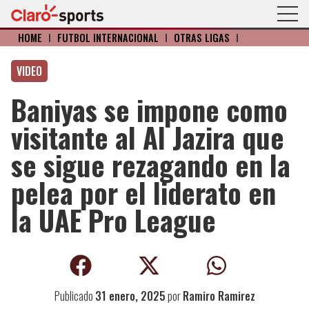
HOME
I
FÚTBOL INTERNACIONAL
I
OTRAS LIGAS
I
VIDEO
Baniyas se impone como
visitante al Al Jazira que
se sigue rezagando en la
pelea por el liderato en
la UAE Pro League
Publicado
31 enero, 2025
por
Ramiro Ramirez