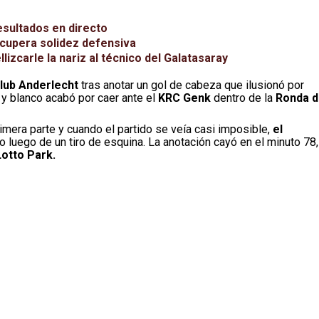
esultados en directo
ecupera solidez defensiva
izcarle la nariz al técnico del Galatasaray
Club Anderlecht
tras anotar un gol de cabeza que ilusionó por
y blanco acabó por caer ante el
KRC Genk
dentro de la
Ronda 
imera parte y cuando el partido se veía casi imposible,
el
co luego de un tiro de esquina. La anotación cayó en el minuto 78,
Lotto Park.