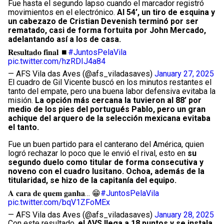
Fue hasta el segundo lapso cuando el marcador registró
movimientos en el electrónico.
Al 54’, un tiro de esquina y
un cabezazo de Cristian Devenish terminó por ser
rematado, casi de forma fortuita por John Mercado,
adelantando así a los de casa.
𝐑𝐞𝐬𝐮𝐥𝐭𝐚𝐝𝐨 𝐟𝐢𝐧𝐚𝐥 ⏹️
#JuntosPelaVila
pic.twitter.com/hzRDIJ4a84
— AFS Vila das Aves (@afs_viladasaves)
January 27, 2025
El cuadro de Gil Vicente buscó en los minutos restantes el
tanto del empate, pero una buena labor defensiva evitaba la
misión.
La opción más cercana la tuvieron al 88’ por
medio de los pies del portugués Pablo, pero un gran
achique del arquero de la selección mexicana evitaba
el tanto.
Fue un buen partido para el canterano del América, quien
logró rechazar lo poco que le envió el rival, esto en
su
segundo duelo como titular de forma consecutiva y
noveno con el cuadro lusitano. Ochoa, además de la
titularidad, se hizo de la capitanía del equipo.
𝐀 𝐜𝐚𝐫𝐚 𝐝𝐞 𝐪𝐮𝐞𝐦 𝐠𝐚𝐧𝐡𝐚… 😁
#JuntosPelaVila
pic.twitter.com/bqV1ZFoMEx
— AFS Vila das Aves (@afs_viladasaves)
January 28, 2025
Con este resultado,
el AVS llega a 18 puntos y se instala