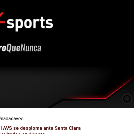
viladasaves
l AVS se desploma ante Santa Clara