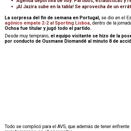
Agenda deportiva de hoy: Partidos, estadísticas y r
¡Al Jazira sube en la tabla! Se aprovecha de un errá
La sorpresa del fin de semana en Portugal,
se dio en el E
agónico empate 2-2 al Sporting Lisboa,
dentro de la jornad
Ochoa fue titular y jugó todo el partido.
Desde muy temprano,
el equipo visitante se hizo de la po
por conducto de Ousmane Diomandé al minuto 8 de acció
Todo se complicó para el AVS, que además de tener enfrente a