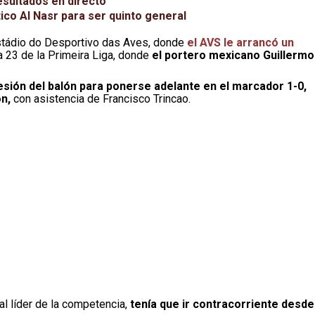
esultados en directo
tico Al Nasr para ser quinto general
stádio do Desportivo das Aves, donde
el AVS le arrancó un
a 23 de la Primeira Liga, donde
el portero mexicano Guillermo
sesión del balón para ponerse adelante en el marcador 1-0,
n,
con asistencia de Francisco Trincao.
l líder de la competencia,
tenía que ir contracorriente desde