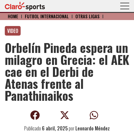
HOME
I
FÚTBOL INTERNACIONAL
I
OTRAS LIGAS
I
VIDEO
Orbelín Pineda espera un
milagro en Grecia: el AEK
cae en el Derbi de
Atenas frente al
Panathinaikos
Publicado
6 abril, 2025
por
Leonardo Méndez