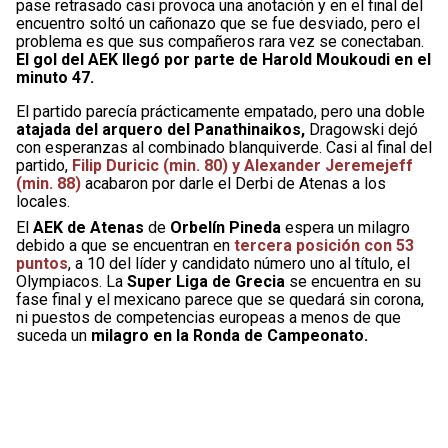
pase retrasado casi provoca una anotación y en el final del
encuentro soltó un cañonazo que se fue desviado, pero el
problema es que sus compañeros rara vez se conectaban.
El gol del AEK llegó por parte de Harold Moukoudi en el
minuto 47.
El partido parecía prácticamente empatado, pero una doble
atajada del arquero del Panathinaikos,
Dragowski dejó
con esperanzas al combinado blanquiverde. Casi al final del
partido,
Filip Duricic (min. 80) y Alexander Jeremejeff
(min. 88)
acabaron por darle el Derbi de Atenas a los
locales.
El
AEK de Atenas
de
Orbelín Pineda
espera un milagro
debido a que se encuentran en
tercera posición con 53
puntos
, a 10 del líder y candidato número uno al título, el
Olympiacos. La
Super Liga de Grecia
se encuentra en su
fase final y el mexicano parece que se quedará sin corona,
ni puestos de competencias europeas a menos de que
suceda un
milagro en la Ronda de Campeonato.