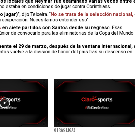
dios locales que Neymar fue examinado varias veces entre 
o estaba en condiciones de jugar contra Corinthians.
o jugar)
”, dijo Teixeira. “
No se trata de la selección nacional,
e recuperación. Necesitamos entender eso”.
s
en siete partidos con Santos desde su regres
o. Esas
únior de convocarlo para las eliminatorias de la Copa del Mundo
nte el 29 de marzo, después de la ventana internacional,
antos vuelve a la división de honor del país tras su descenso en
OTRAS LIGAS