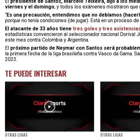
El
presidente de Santos, Marcelo Teixeira, dijo a los me
viernes y el domingo
, y todos los exámenes mostraron que n
“
Es una precaución, entendimos que no debíamos (hacerl
porque no tenía condiciones (de jugar). Está en un proceso d
El atacante de 33 años tiene
tres goles y tres asistencia
estadísticas convencieron al seleccionador nacional Dorival J
este mes contra Colombia y Argentina.
El
próximo partido de Neymar con Santos será probableme
la primera fecha de la liga brasileña contra Vasco da Gama. S
2023.
TE PUEDE INTERESAR
OTRAS LIGAS
OTRAS LIGAS