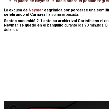
El padre de Neymar Jr. habla sobre el posible regre
La
excusa de
Neymar
esgrimida por perderse una semifina
celebrando el Carnaval
la semana pasada.
Santos sucumbió 2-1 ante su archirrival Corinthians
el do
Neymar se quedó en el banquillo
durante los 90 minutos. El
detalles.