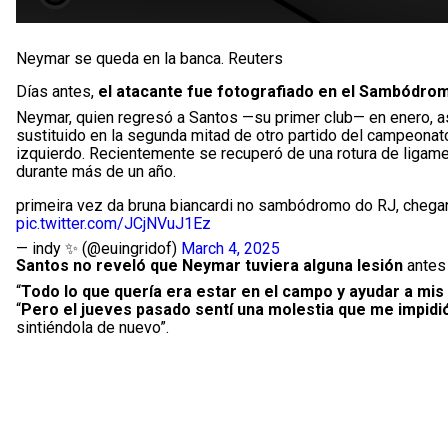
Neymar se queda en la banca. Reuters
Días antes,
el atacante fue fotografiado en el Sambódrom
Neymar, quien regresó a Santos —su primer club— en enero, a
sustituido en la segunda mitad de otro partido del campeonat
izquierdo. Recientemente se recuperó de una rotura de ligame
durante más de un año.
primeira vez da bruna biancardi no sambódromo do RJ, cheg
pic.twitter.com/JCjNVuJ1Ez
— indy ✨️ (@euingridof)
March 4, 2025
Santos no reveló que Neymar tuviera alguna lesión
antes 
“
Todo lo que quería era estar en el campo y ayudar a m
“
Pero el jueves pasado sentí una molestia que me impidi
sintiéndola de nuevo”.