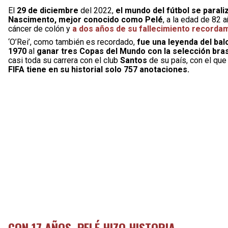
El
29 de diciembre
del 2022,
el mundo del fútbol se parali
Nascimento, mejor conocido como Pelé
, a la edad de 82 
cáncer de colón y
a dos años de su fallecimiento recorda
‘O’Rei’, como también es recordado,
fue una leyenda del bal
1970
al
ganar tres Copas del Mundo con la selección bras
casi toda su carrera con el club
Santos
de su país, con el que
FIFA tiene en su historial solo 757 anotaciones.
CON 17 AÑOS, PELÉ HIZO HISTORIA