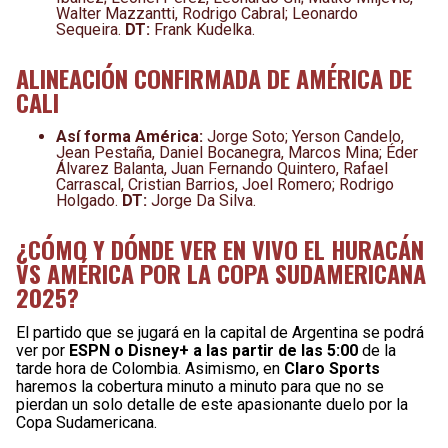
Walter Mazzantti, Rodrigo Cabral; Leonardo
Sequeira.
DT:
Frank Kudelka.
ALINEACIÓN CONFIRMADA DE AMÉRICA DE
CALI
Así forma América:
Jorge Soto; Yerson Candelo,
Jean Pestaña, Daniel Bocanegra, Marcos Mina; Éder
Álvarez Balanta, Juan Fernando Quintero, Rafael
Carrascal, Cristian Barrios, Joel Romero; Rodrigo
Holgado.
DT:
Jorge Da Silva.
¿CÓMO Y DÓNDE VER EN VIVO EL HURACÁN
VS AMÉRICA POR LA COPA SUDAMERICANA
2025?
El partido que se jugará en la capital de Argentina se podrá
ver por
ESPN o Disney+ a las partir de las 5:00
de la
tarde hora de Colombia. Asimismo, en
Claro Sports
haremos la cobertura minuto a minuto para que no se
pierdan un solo detalle de este apasionante duelo por la
Copa Sudamericana.