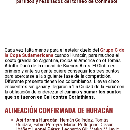
partidos y resultados del torneo de Conmebol
Cada vez falta menos para el estelar duelo del
Grupo C de
la Copa Sudamericana
cuando Huracán, para muchos el
sexto grande de Argentina, reciba al América en el Tomás
Adolfo Ducó de la ciudad de Buenos Aires. El Globo es
primero y ante su gente quiere conseguir los tres puntos
para acercarse a la siguiente fase de la competición.
Diferente presente tienen los colombianos. Llevan cinco
encuentros sin ganar y llegaron a ‘La Ciudad de la Furia’ con
la obligación de enderezar el camino
y sumar los puntos
que se fueron en Cali contra Corinthians.
ALINEACIÓN CONFIRMADA DE HURACÁN
Así forma Huracán:
Hernán Galíndez; Tomás
Guidara, Fabio Pereyra, Marco Pellegrino, César
Ibáñez; Leonel Pérez, Leonardo Gil; Matko Miljevic,