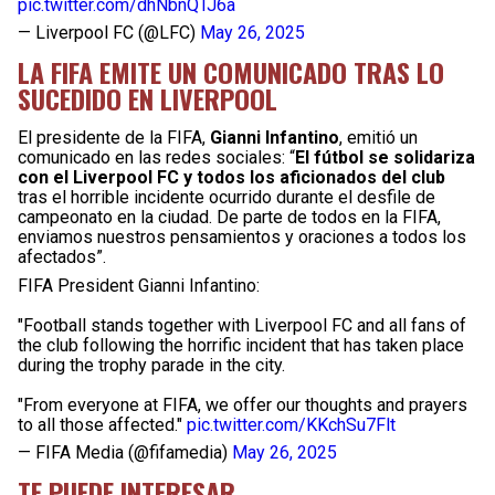
pic.twitter.com/dhNbnQTJ6a
— Liverpool FC (@LFC)
May 26, 2025
LA FIFA EMITE UN COMUNICADO TRAS LO
SUCEDIDO EN LIVERPOOL
El presidente de la FIFA,
Gianni Infantino
, emitió un
comunicado en las redes sociales: “
El fútbol se solidariza
con el Liverpool FC y todos los aficionados del club
tras el horrible incidente ocurrido durante el desfile de
campeonato en la ciudad. De parte de todos en la FIFA,
enviamos nuestros pensamientos y oraciones a todos los
afectados”.
FIFA President Gianni Infantino:
"Football stands together with Liverpool FC and all fans of
the club following the horrific incident that has taken place
during the trophy parade in the city.
"From everyone at FIFA, we offer our thoughts and prayers
to all those affected."
pic.twitter.com/KKchSu7Flt
— FIFA Media (@fifamedia)
May 26, 2025
TE PUEDE INTERESAR