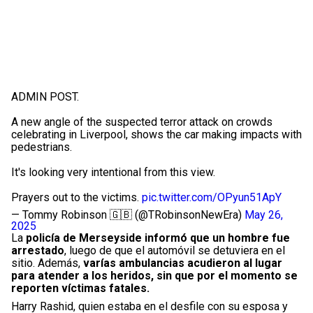
ADMIN POST.
A new angle of the suspected terror attack on crowds
celebrating in Liverpool, shows the car making impacts with
pedestrians.
It's looking very intentional from this view.
Prayers out to the victims.
pic.twitter.com/OPyun51ApY
— Tommy Robinson 🇬🇧 (@TRobinsonNewEra)
May 26,
2025
La
policía de Merseyside informó que un hombre fue
arrestado
, luego de que el automóvil se detuviera en el
sitio. Además,
varías ambulancias acudieron al lugar
para atender a los heridos, sin que por el momento se
reporten víctimas fatales.
Harry Rashid, quien estaba en el desfile con su esposa y