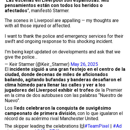
“
Las escenas en Liverpool son espantosas. Mis
pensamientos están con todos los heridos o
afectados
”, manifestó Starmer.
The scenes in Liverpool are appalling — my thoughts are
with all those injured or affected.
I want to thank the police and emergency services for their
swift and ongoing response to this shocking incident.
I’m being kept updated on developments and ask that we
give the police…
— Keir Starmer (@Keir_Starmer)
May 26, 2025
El
incidente siguió a una gran festejo en el centro de la
ciudad, donde decenas de miles de aficionados
bailando, agitando bufandas y banderas desafiaron el
clima húmedo para llenar las calles y ver a los
jugadores del Liverpool exhibir el trofeo
de la Premier
en la cima de dos autobuses con las palabras “Nuestro de
Nuevo”.
Los R
eds celebraron la conquista de suvigésimo
campeonato de primera división
, con lo que igualaron el
récord de su acérrimo rival Manchester United.
The skipper leading the celebrations 🙌
#TeamPixel
|
#Ad