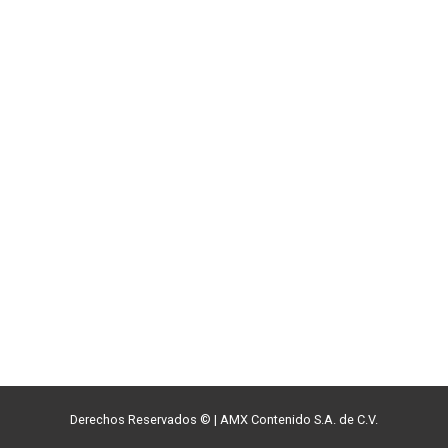
Derechos Reservados ©
|
AMX Contenido S.A. de C.V.