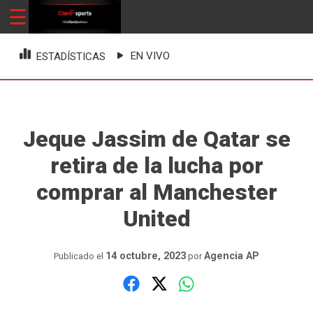
Skip
☰
ClaroSports
Más Claro que nunca
to
content
EN VIVO
ESTADÍSTICAS
Jeque Jassim de Qatar se
retira de la lucha por
comprar al Manchester
United
14 octubre, 2023
Agencia AP
Publicado el
por