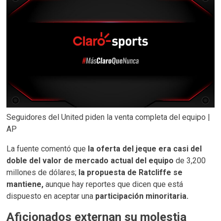
Seguidores del United piden la venta completa del equipo |
AP
La fuente comentó que
la oferta del jeque era casi del
doble del valor de mercado actual del equipo
de 3,200
millones de dólares;
la propuesta de Ratcliffe se
mantiene,
aunque hay reportes que dicen que está
dispuesto en aceptar una
participación minoritaria.
Aficionados externan su molestia