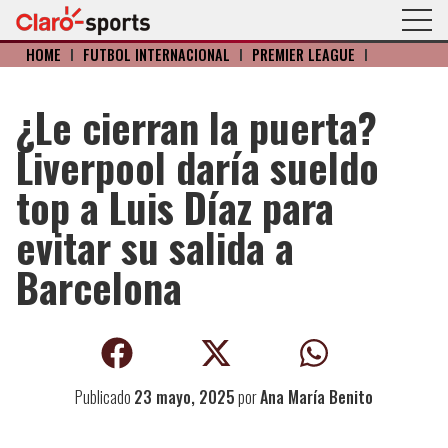
HOME
I
FÚTBOL INTERNACIONAL
I
PREMIER LEAGUE
I
¿Le cierran la puerta?
Liverpool daría sueldo
top a Luis Díaz para
evitar su salida a
Barcelona
Publicado
23 mayo, 2025
por
Ana María Benito