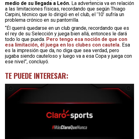
medio de su llegada a León.
La advertencia va en relación
a las limitaciones físicas, recordando que según Thiago
Carpini, técnico que lo dirigió en el club, el ’10’ sufría un
problema crónico en su pantorrilla.
“Él querrá quedarse en un club grande, recordando que es
el rey de su Selección y juega bien allá, entonces le dará
todo lo que pueda.
Pero tengo esa noción de que con
esa limitación, él juega en los clubes con cautela.
Esa
es la impresión que da, no diga que sea verdad, pero
jugaba siendo cauteloso y luego va a esa Copa y juega con
ese nivel”, concluyó.
TE PUEDE INTERESAR: