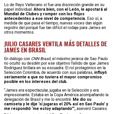
Lo de Rayo Vallecano sí fue una discreción grande en su
papel individual.
Ahora bien, con el León, le apostará al
Mundial de Clubes y romper con los flojos
antecedentes a ese nivel de competencia.
Eso sí, a
medida de que pasa el tiempo, nuevas voces dan algún
registro del porqué fue tan difícil el rodaje para James en
otros momentos.
JULIO CASARES VENTILA MÁS DETALLES DE
JAMES EN BRASIL
En diálogo con
CNN Brasil,
el máximo jerarca de Sao Paulo
no ocultó su desdén por ese objetivo fallido de que James
Rodríguez brillara en su escuadra. El rol protagónico en la
Selección Colombia, de acuerdo con sus palabras,
influyó
seriamente a que no tuviera el mayor compromiso
posible en los intereses del club.
“James era espectacular, jugaba en la Selección y era
impresionante. Estaba en la Copa América acompañando la
delegación de Brasil y me lo encontré.
Me dio su
camiseta y le dije ‘si jugaras el 20% así en Sao Paulo’ y
me respondió ‘me estoy adaptando'”,
aseveró Casares.