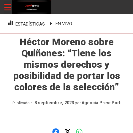
Skip
☰
ClaroSports
Más Claro que nunca
to
content
EN VIVO
ESTADÍSTICAS
Héctor Moreno sobre
Quiñones: “Tiene los
mismos derechos y
posibilidad de portar los
colores de la selección”
8 septiembre, 2023
Agencia PressPort
Publicado el
por