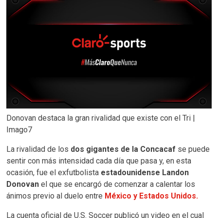
Donovan destaca la gran rivalidad que existe con el Tri |
Imago7
La rivalidad de los
dos gigantes de la Concacaf
se puede
sentir con más intensidad cada día que pasa y, en esta
ocasión, fue el exfutbolista
estadounidense Landon
Donovan
el que se encargó de comenzar a calentar los
ánimos previo al duelo entre
México y Estados Unidos.
La cuenta oficial de U.S. Soccer publicó un video en el cual