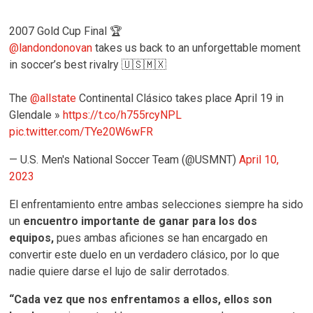
2007 Gold Cup Final 🏆
@landondonovan
takes us back to an unforgettable moment
in soccer’s best rivalry 🇺🇸🇲🇽
The
@allstate
Continental Clásico takes place April 19 in
Glendale »
https://t.co/h755rcyNPL
pic.twitter.com/TYe20W6wFR
— U.S. Men's National Soccer Team (@USMNT)
April 10,
2023
El enfrentamiento entre ambas selecciones siempre ha sido
un
encuentro importante de ganar para los dos
equipos,
pues ambas aficiones se han encargado en
convertir este duelo en un verdadero clásico, por lo que
nadie quiere darse el lujo de salir derrotados.
“Cada vez que nos enfrentamos a ellos,
ellos son