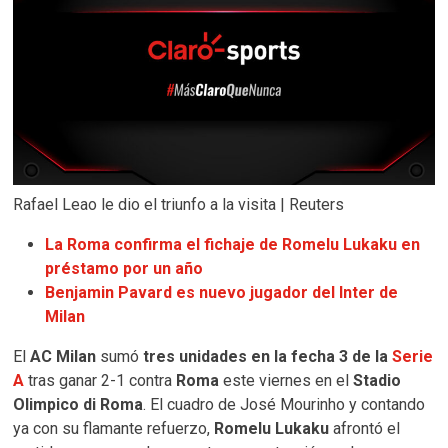
Rafael Leao le dio el triunfo a la visita | Reuters
La Roma confirma el fichaje de Romelu Lukaku en
préstamo por un año
Benjamin Pavard es nuevo jugador del Inter de
Milan
El
AC Milan
sumó
tres unidades en la fecha 3 de la
Serie
A
tras ganar 2-1 contra
Roma
este viernes en el
Stadio
Olimpico di Roma
. El cuadro de José Mourinho y contando
ya con su flamante refuerzo,
Romelu Lukaku
afrontó el