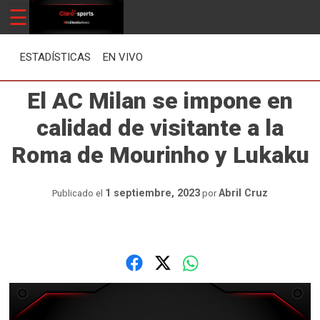
Skip
☰
ClaroSports
Más Claro que nunca
to
content
ESTADÍSTICAS
EN VIVO
El AC Milan se impone en
calidad de visitante a la
Roma de Mourinho y Lukaku
1 septiembre, 2023
Abril Cruz
Publicado el
por