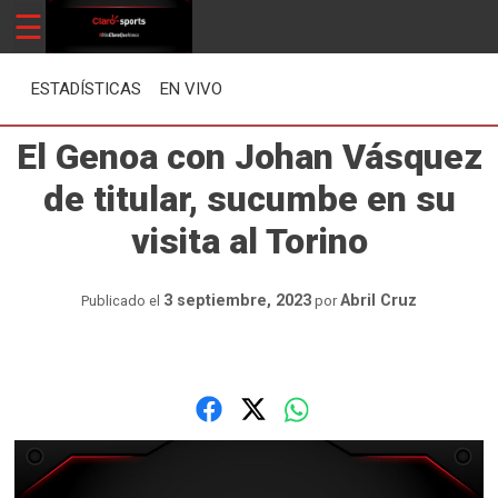
Skip
☰
ClaroSports
Más Claro que nunca
to
content
ESTADÍSTICAS
EN VIVO
El Genoa con Johan Vásquez
de titular, sucumbe en su
visita al Torino
3 septiembre, 2023
Abril Cruz
Publicado el
por