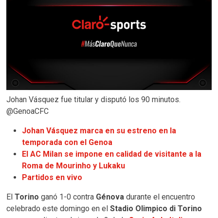
Johan Vásquez fue titular y disputó los 90 minutos.
@GenoaCFC
Johan Vásquez marca en su estreno en la
temporada con el Genoa
El AC Milan se impone en calidad de visitante a la
Roma de Mourinho y Lukaku
Partidos en vivo
El
Torino
ganó 1-0 contra
Génova
durante el encuentro
celebrado este domingo en el
Stadio Olimpico di Torino