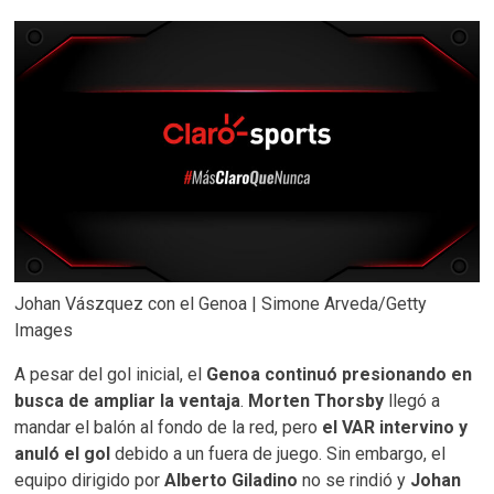
Johan Vászquez con el Genoa | Simone Arveda/Getty
Images
A pesar del gol inicial, el
Genoa continuó presionando en
busca de ampliar la ventaja
.
Morten Thorsby
llegó a
mandar el balón al fondo de la red, pero
el VAR intervino y
anuló el gol
debido a un fuera de juego. Sin embargo, el
equipo dirigido por
Alberto Giladino
no se rindió y
Johan