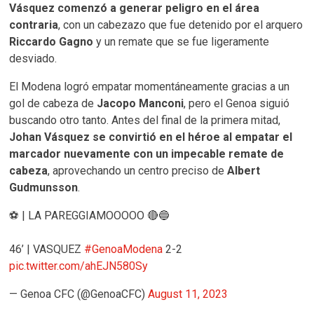
Vásquez comenzó a generar peligro en el área
contraria
, con un cabezazo que fue detenido por el arquero
Riccardo Gagno
y un remate que se fue ligeramente
desviado.
El Modena logró empatar momentáneamente gracias a un
gol de cabeza de
Jacopo Manconi
, pero el Genoa siguió
buscando otro tanto. Antes del final de la primera mitad,
Johan Vásquez se convirtió en el héroe al empatar el
marcador nuevamente con un impecable remate de
cabeza
, aprovechando un centro preciso de
Albert
Gudmunsson
.
⚽️ | LA PAREGGIAMOOOOO 🔴🔵
46’ | VASQUEZ
#GenoaModena
2-2
pic.twitter.com/ahEJN580Sy
— Genoa CFC (@GenoaCFC)
August 11, 2023