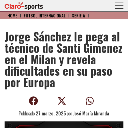
HOME
I
FÚTBOL INTERNACIONAL
I
SERIE A
I
Jorge Sánchez le pega al
técnico de Santi Gimenez
en el Milan y revela
dificultades en su paso
por Europa
Publicado
27 marzo, 2025
por
José María Miranda