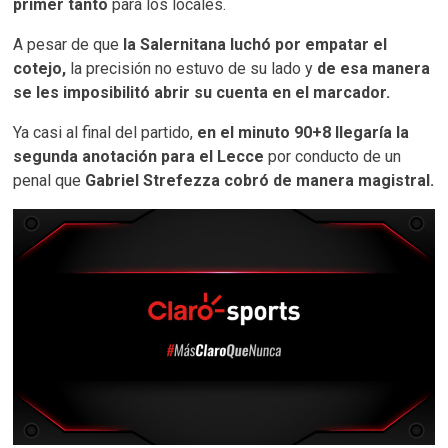
primer tanto
para los locales.
A pesar de que
la Salernitana luchó por empatar el
cotejo,
la precisión no estuvo de su lado y
de esa manera
se les imposibilitó abrir su cuenta en el marcador.
Ya casi al final del partido,
en el minuto 90+8 llegaría la
segunda anotación para el Lecce
por conducto de un
penal que
Gabriel Strefezza cobró de manera magistral.