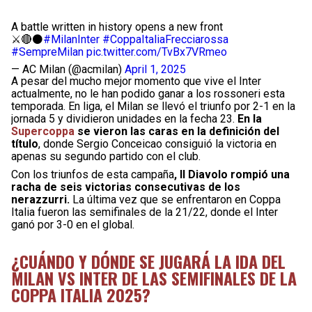
A battle written in history opens a new front
⚔️🔴⚫
#MilanInter
#CoppaItaliaFrecciarossa
#SempreMilan
pic.twitter.com/TvBx7VRmeo
— AC Milan (@acmilan)
April 1, 2025
A pesar del mucho mejor momento que vive el Inter
actualmente, no le han podido ganar a los rossoneri esta
temporada. En liga, el Milan se llevó el triunfo por 2-1 en la
jornada 5 y dividieron unidades en la fecha 23.
En la
Supercoppa
se vieron las caras en la definición del
título
, donde Sergio Conceicao consiguió la victoria en
apenas su segundo partido con el club.
Con los triunfos de esta campaña
, Il Diavolo rompió una
racha de seis victorias consecutivas de los
nerazzurri.
La última vez que se enfrentaron en Coppa
Italia fueron las semifinales de la 21/22, donde el Inter
ganó por 3-0 en el global.
¿CUÁNDO Y DÓNDE SE JUGARÁ LA IDA DEL
MILAN VS INTER DE LAS SEMIFINALES DE LA
COPPA ITALIA 2025?