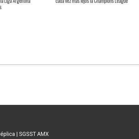
 la Liga Argentina
cada vez más lejos la Champions League
s
éplica
|
SGSST AMX