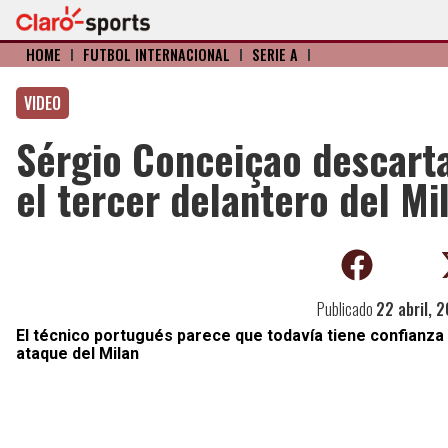
HOME
I
FÚTBOL INTERNACIONAL
I
SERIE A
I
VIDEO
Sérgio Conceiçao descart
el tercer delantero del Mi
Publicado
22 abril, 
El técnico portugués parece que todavía tiene confianza
ataque del Milan