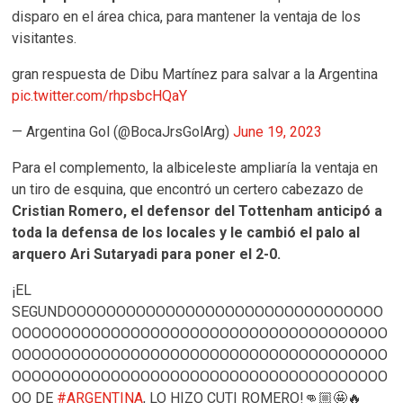
disparo en el área chica, para mantener la ventaja de los
visitantes.
gran respuesta de Dibu Martínez para salvar a la Argentina
pic.twitter.com/rhpsbcHQaY
— Argentina Gol (@BocaJrsGolArg)
June 19, 2023
Para el complemento, la albiceleste ampliaría la ventaja en
un tiro de esquina, que encontró un certero cabezazo de
Cristian Romero, el defensor del Tottenham anticipó a
toda la defensa de los locales y le cambió el palo al
arquero Ari Sutaryadi para poner el 2-0.
¡EL
SEGUNDOOOOOOOOOOOOOOOOOOOOOOOOOOOOOOOO
OOOOOOOOOOOOOOOOOOOOOOOOOOOOOOOOOOOOOO
OOOOOOOOOOOOOOOOOOOOOOOOOOOOOOOOOOOOOO
OOOOOOOOOOOOOOOOOOOOOOOOOOOOOOOOOOOOOO
OO DE
#ARGENTINA
, LO HIZO CUTI ROMERO!👊🏼🤩🔥