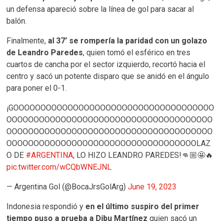
un defensa apareció sobre la línea de gol para sacar al
balón.
Finalmente,
al 37’ se rompería la paridad con un golazo
de Leandro Paredes
, quien tomó el esférico en tres
cuartos de cancha por el sector izquierdo, recortó hacia el
centro y sacó un potente disparo que se anidó en el ángulo
para poner el 0-1.
¡GOOOOOOOOOOOOOOOOOOOOOOOOOOOOOOOOOOOOO
OOOOOOOOOOOOOOOOOOOOOOOOOOOOOOOOOOOOOO
OOOOOOOOOOOOOOOOOOOOOOOOOOOOOOOOOOOOOO
OOOOOOOOOOOOOOOOOOOOOOOOOOOOOOOOOOOLAZ
O DE
#ARGENTINA
, LO HIZO LEANDRO PAREDES!👊🏼🤩🔥
pic.twitter.com/wCQbWNEJNL
— Argentina Gol (@BocaJrsGolArg)
June 19, 2023
Indonesia respondió y
en el último suspiro del primer
tiempo puso a prueba a Dibu Martínez
quien sacó un