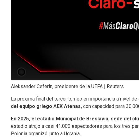
Aleksander Ceferin, presidente de la UEFA | Reuters
La próxima final del tercer torneo en importancia a nivel d
del equipo griego AEK Atenas,
con capacidad para 30.00
En 2025, el estadio Municipal de Breslavia, sede del clu
estadio atrajo a casi 41.000 espectadores para los tres p
Polonia organizó junto a Ucrania.