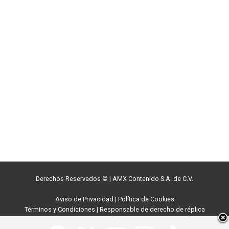
Derechos Reservados ©
|
AMX Contenido S.A. de C.V.
Aviso de Privacidad
|
Política de Cookies
Términos y Condiciones
|
Responsable de derecho de réplica