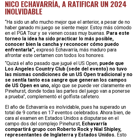
NICO ECHAVARRÍA, A RATIFICAR UN 2024
INOLVIDABLE
“Ha sido un año mucho mejor que el anterior, a pesar de no
haber ganado mi juego se siente mejor. Estoy más cómodo
en el PGA Tour y se vienen cosas muy buenas.
Para este
torneo la idea ha sido practicar lo más posible,
conocer bien la cancha y reconocer cómo puedo
enfrentarla”,
expresó Echavarría, más maduro para
afrontar este certamen con todos los honores.
“Quizá el año pasado que jugué el US Open,
puede que
Los Angeles Country Club (sede del evento) no tuvo
las mismas condiciones de un US Open tradicional y no
se sentía tanto esa sangre que generan los campos
de US Open en uno,
algo que se puede ver claramente en
Pinehurst, donde todas las partes del juego van a ponerse
a prueba”, complementó el golfista cafetero.
El año de Echavarría es inolvidable, pues ha superado un
total de 9 cortes en 17 eventos celebrados. Ahora bien, de
cara al examen en Estados Unidos a disputarse en el
campo dos del complejo Pinehurst,
Echavarría
compartirá grupo con Roberto Rock y Nial Shipley,
representantes de Inglaterra y Estados Unidos.
Esto