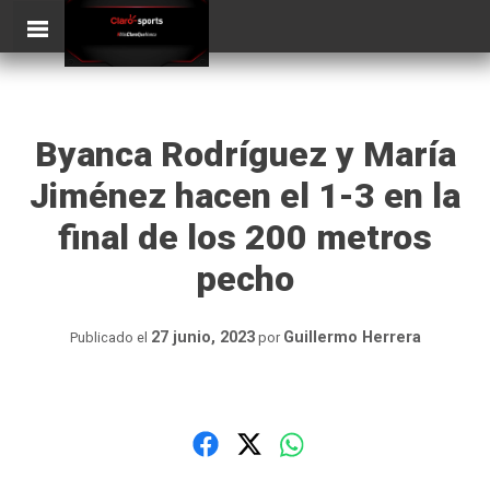
Skip
ClaroSports
Más Claro que nunca
to
content
Byanca Rodríguez y María
Jiménez hacen el 1-3 en la
final de los 200 metros
pecho
27 junio, 2023
Guillermo Herrera
Publicado el
por