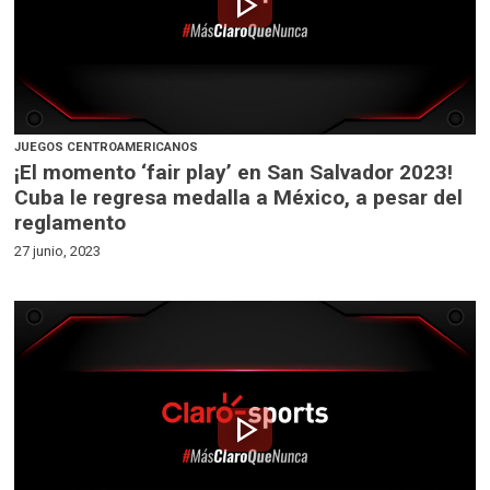
play_arrow
JUEGOS CENTROAMERICANOS
¡El momento ‘fair play’ en San Salvador 2023!
Cuba le regresa medalla a México, a pesar del
reglamento
27 junio, 2023
play_arrow