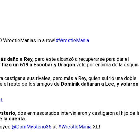
O WrestleManias in a row!
#WrestleMania
más daño a Rey,
pero este alcanzó a recuperarse para dar el
 hizo un 619 a Escobar y Dragon
voló por encima de la esquin
a castigar a sus rivales, pero más a Rey, quien sufrió una doble
que el resto de los amigos de
Dominik dañaran a Lee, y volaron
ft
sterio,
dos enmascarados intervinieron y castigaron al hijo de l
e la cuenta.
royed
@DomMysterio35
at
#WrestleMania
XL!