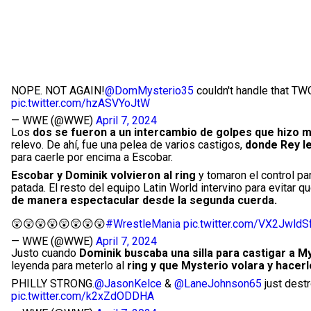
NOPE. NOT AGAIN!
@DomMysterio35
couldn't handle that TW
pic.twitter.com/hzASVYoJtW
— WWE (@WWE)
April 7, 2024
Los
dos se fueron a un intercambio de golpes que hizo 
relevo. De ahí, fue una pelea de varios castigos,
donde Rey le
para caerle por encima a Escobar.
Escobar y Dominik volvieron al ring
y tomaron el control par
patada. El resto del equipo Latin World intervino para evitar 
de manera espectacular desde la segunda cuerda.
😲😲😲😲😲😲😲😲
#WrestleMania
pic.twitter.com/VX2JwldS
— WWE (@WWE)
April 7, 2024
Justo cuando
Dominik buscaba una silla para castigar a My
leyenda para meterlo al
ring y que Mysterio volara y hacerl
PHILLY STRONG.
@JasonKelce
&
@LaneJohnson65
just dest
pic.twitter.com/k2xZdODDHA