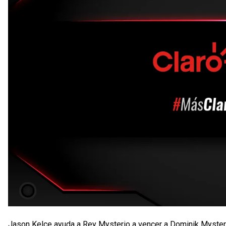
Jason Kelce ayuda a Rey Mysterio a vencer a Dominik Myster