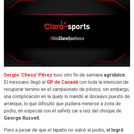
Sergio ‘Checo’ Pérez
tuvo otro fin de semana
agridulce.
El mexicano llegó al
GP de Canadá
con toda la intención de
recuperar terreno en el campeonato de pilotos, sin embargo,
una complicación en la qualy lo mandó al doceavo puesto de
arranque, lo que dificultó que pudiera meterse a zona de
podio, en especial con el safety car a raíz del choque de
George Russell.
Pero a pesar de que el tapatío no subió al podio,
sí logró