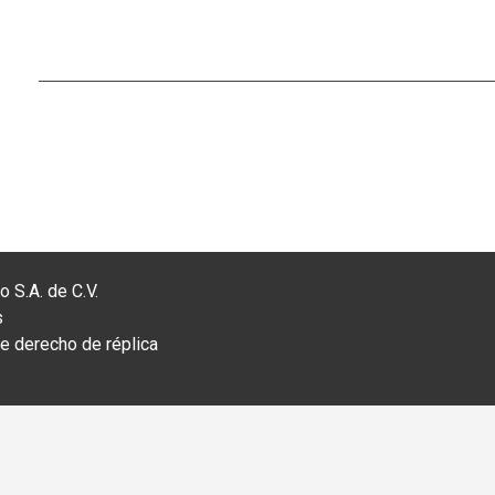
 S.A. de C.V.
s
 derecho de réplica