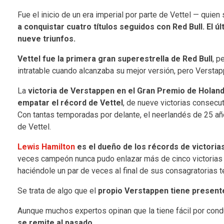
Fue el inicio de un era imperial por parte de Vettel — quien 
a conquistar cuatro títulos seguidos con Red Bull. El ú
nueve triunfos.
Vettel fue la primera gran superestrella de Red Bull
, p
intratable cuando alcanzaba su mejor versión, pero Verstap
La
victoria de Verstappen en el Gran Premio de Holan
empatar el récord de Vettel
, de nueve victorias consecu
Con tantas temporadas por delante, el neerlandés de 25 año
de Vettel.
Lewis Hamilton
es el dueño de los récords de victorias 
veces campeón nunca pudo enlazar más de cinco victorias
haciéndole un par de veces al final de sus consagratorias
Se trata de algo que el
propio Verstappen tiene present
Aunque muchos expertos opinan que la tiene fácil por condu
se remite al pasado.