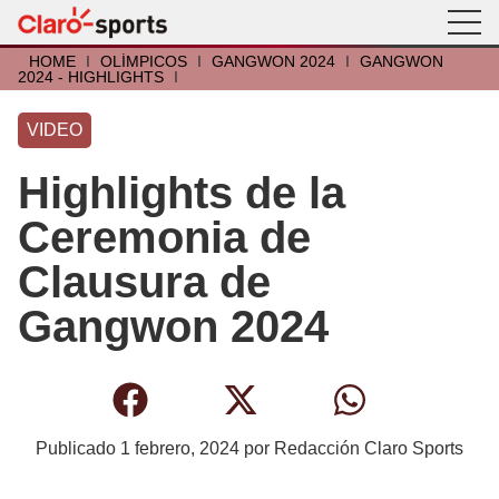
HOME
I
OLÍMPICOS
I
GANGWON 2024
I
GANGWON
2024 - HIGHLIGHTS
I
VIDEO
Highlights de la
Ceremonia de
Clausura de
Gangwon 2024
Publicado
1 febrero, 2024
por
Redacción Claro Sports