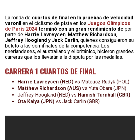
La ronda de
cuartos de final
en la pruebas de velocidad
varonil
en el ciclismo de pista en los
Juegos Olímpicos
de Paris 2024
terminó con un gran rendimiento de
por
parte de
Harrie Lavreysen
,
Matthew Richardson
,
Jeffrey Hoogland y
Jack Carlin
, quienes consiguieron su
boleto a las semifinales de la competencia. Los
neerlandeses, el australiano y el británico, hicieron grandes
carreras que los llevarán a la disputa por las medallas.
CARRERA 1 CUARTOS DE FINAL
Harrie Lavreysen (NED)
vs Mateusz Rudyk (POL)
Matthew Richardson (AUS)
vs Yuta Obara (JPN)
Jeffrey Hoogland (NED)
vs
Hamish Turnbull (GBR)
Ota Kaiya (JPN)
vs Jack Carlin (GBR)