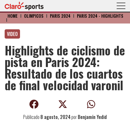
HOME
I
OLÍMPICOS
I
PARIS 2024
I
PARIS 2024 - HIGHLIGHTS
I
VIDEO
Highlights de ciclismo de
pista en Paris 2024:
Resultado de los cuartos
de final velocidad varonil
Publicado
8 agosto, 2024
por
Benjamín Yedid