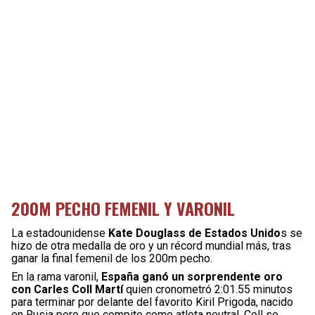
200M PECHO FEMENIL Y VARONIL
La estadounidense
Kate Douglass de Estados Unido
s se
hizo de otra medalla de oro y un récord mundial más, tras
ganar la final femenil de los 200m pecho.
En la rama varonil,
España ganó un sorprendente oro
con Carles Coll Martí
quien cronometró 2:01.55 minutos
para terminar por delante del favorito Kiril Prigoda, nacido
en Rusia pero que compite como atleta neutral. Coll se