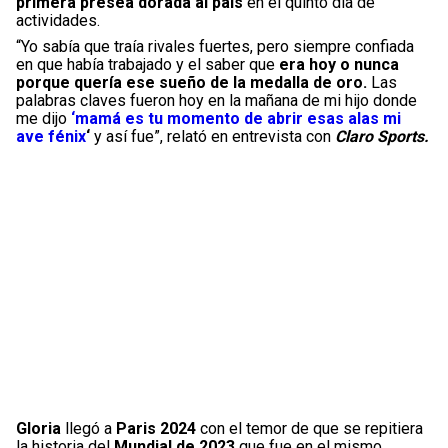
primera presea dorada al país
en el quinto día de
actividades.
“Yo sabía que traía rivales fuertes, pero siempre confiada
en que había trabajado y el saber que
era hoy o nunca
porque quería ese sueño de la medalla de oro.
Las
palabras claves fueron hoy en la mañana de mi hijo donde
me dijo
‘mamá es tu momento de abrir esas alas mi
ave fénix
‘
y así fue”, relató en entrevista con
Claro Sports.
Gloria
llegó a
Paris 2024
con el temor de que se repitiera
la historia del
Mundial de 2023
que fue en el mismo