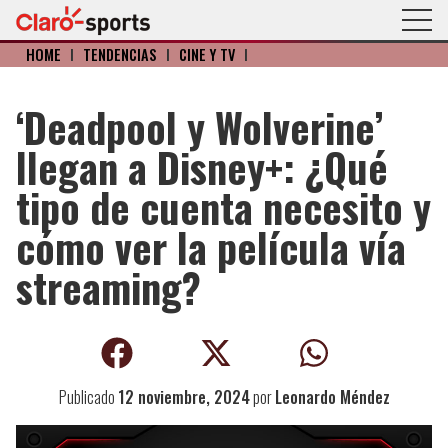
HOME
I
TENDENCIAS
I
CINE Y TV
I
‘Deadpool y Wolverine’
llegan a Disney+: ¿Qué
tipo de cuenta necesito y
cómo ver la película vía
streaming?
Publicado
12 noviembre, 2024
por
Leonardo Méndez