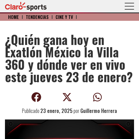
HOME
I
TENDENCIAS
I
CINE Y TV
I
¿Quién gana hoy en
Exatlón México la Villa
360 y dónde ver en vivo
este jueves 23 de enero?
Publicado
23 enero, 2025
por
Guillermo Herrera