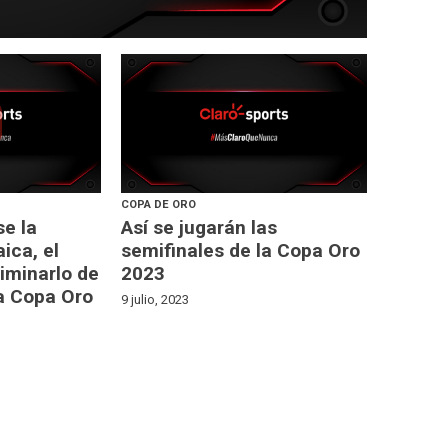
COPA DE ORO
se la
Así se jugarán las
ica, el
semifinales de la Copa Oro
liminarlo de
2023
la Copa Oro
9 julio, 2023