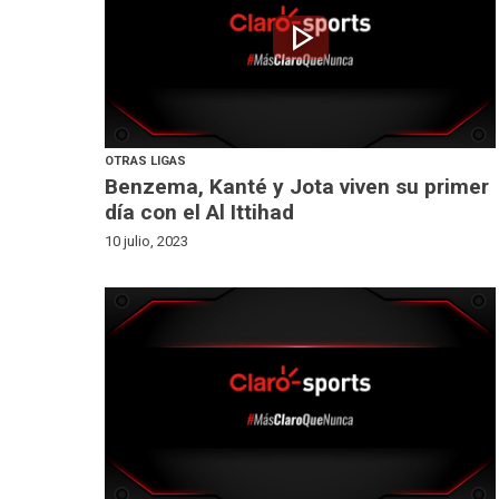
play_arrow
OTRAS LIGAS
Benzema, Kanté y Jota viven su primer
día con el Al Ittihad
10 julio, 2023