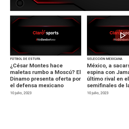
play_arrow
FÚTBOL DE ESTUFA
SELECCIÓN MEXICANA
¿César Montes hace
México, a sacar
maletas rumbo a Moscú? El
espina con Jama
Dinamo presenta oferta por
último rival en e
el defensa mexicano
semifinales de 
10 julio, 2023
10 julio, 2023