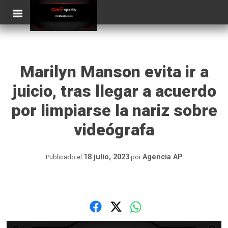
Skip
ClaroSports
Más Claro que nunca
to
content
Marilyn Manson evita ir a
juicio, tras llegar a acuerdo
por limpiarse la nariz sobre
videógrafa
18 julio, 2023
Agencia AP
Publicado el
por