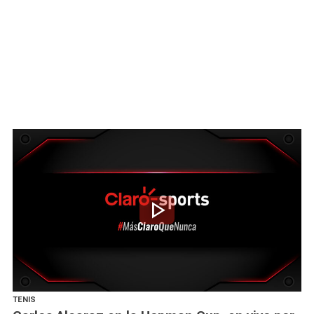
play_arrow
TENIS