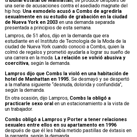
tribunal estatal de Manhattan
, se produce después de
una serie de acusaciones contra el asediado magnate del
hip hop.
Una exmodelo acusó a Combs de agredirla
sexualmente en su estudio de grabación en la ciudad
de Nueva York en 2003
en una demanda separada
presentada a principios de esta semana.
Lampros, de 51 años, dijo en la demanda que era
estudiante en el Instituto de Tecnología de la Moda de la
ciudad de Nueva York cuando conoció a Combs, quien la
colmó de regalos y prometió ayudarla a lograr su sueño de
una carrera en la moda.
La relación se volvió abusiva y
coercitiva
, según la demanda.
Lampros dijo que Combs la violó en una habitación de
hotel de Manhattan en 1995.
Se desmayó y se despertó
a la mañana siguiente “desnuda, dolorida y confundida”,
según la demanda.
En otra ocasión, dijo Lampros,
Combs la obligó a
practicarle sexo oral
en un estacionamiento a la vista de
un trabajador.
Combs obligó a Lampros y Porter a tener relaciones
sexuales entre ellos en su apartamento en 1996
después de que él les había metido pastillas de éxtasis en
la garganta, según la demanda.