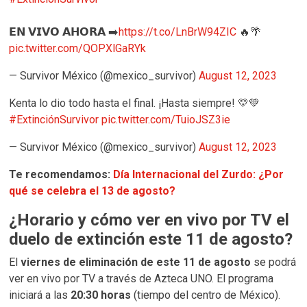
𝗘𝗡 𝗩𝗜𝗩𝗢 𝗔𝗛𝗢𝗥𝗔 ➡️
https://t.co/LnBrW94ZIC
🔥🌴
pic.twitter.com/QOPXlGaRYk
— Survivor México (@mexico_survivor)
August 12, 2023
Kenta lo dio todo hasta el final. ¡Hasta siempre! 💛💚
#ExtinciónSurvivor
pic.twitter.com/TuioJSZ3ie
— Survivor México (@mexico_survivor)
August 12, 2023
Te recomendamos:
Día Internacional del Zurdo: ¿Por
qué se celebra el 13 de agosto?
¿Horario y cómo ver en vivo por TV el
duelo de extinción este 11 de agosto?
El
viernes de eliminación de este 11 de agosto
se podrá
ver en vivo por TV a través de Azteca UNO. El programa
iniciará a las
20:30 horas
(tiempo del centro de México).