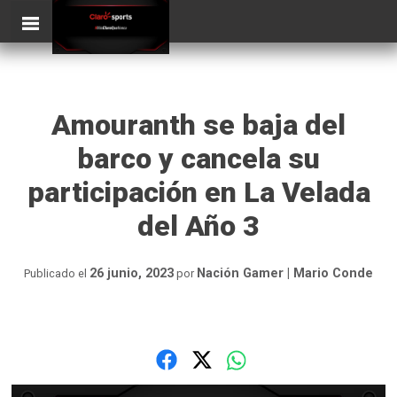
Skip
ClaroSports
Más Claro que nunca
to
content
Amouranth se baja del
barco y cancela su
participación en La Velada
del Año 3
26 junio, 2023
Nación Gamer | Mario Conde
Publicado el
por