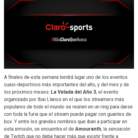
A finales de esta semana tendrá lugar uno de los eventos
cuasi-deportivos más importantes del año, y del mes y de
los próximos meses:
La Velada
del Año 3
, el evento
organizado por Ibai Llanos en el que los streamers más
populares de todo el mundo se reúnen en un ring para darse
con toda la furia que el stream puede pagar con guantes de
box. Y entre los grandes nombres que iban a participar en
esta emisión, se encuentra el de
Amouranth
, la sensación
de Twitch que no debe hacer más que existir frente a