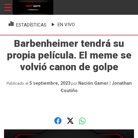
Skip
☰
ClaroSports
Más Claro que nunca
to
content
EN VIVO
ESTADÍSTICAS
Barbenheimer tendrá su
propia película. El meme se
volvió canon de golpe
5 septiembre, 2023
Nación Gamer | Jonathan
Publicado el
por
Coutiño