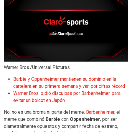
Warner Bros./Universal Pictures
Barbie y Oppenheimer mantienen su dominio en la
cartelera en su primera semana y van por cifras récord
Warner Bros. pidió disculpas por Barbenheimer, para
evitar un boicot en Japón
No, no es una broma ni parte del meme.
Barbenheimer
, el
meme que combinó
Barbie
con
Oppenheimer
, por ser
diametralmente opuestos y compartir fecha de estreno,