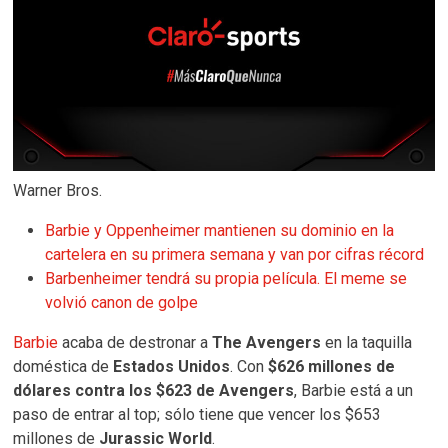
Warner Bros.
Barbie y Oppenheimer mantienen su dominio en la
cartelera en su primera semana y van por cifras récord
Barbenheimer tendrá su propia película. El meme se
volvió canon de golpe
Barbie
acaba de destronar a
The Avengers
en la taquilla
doméstica de
Estados Unidos
. Con
$626 millones de
dólares contra los $623 de Avengers
, Barbie está a un
paso de entrar al top; sólo tiene que vencer los $653
millones de
Jurassic World
.