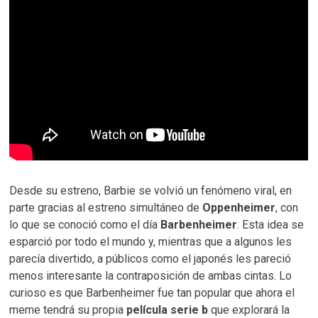
Desde su estreno, Barbie se volvió un fenómeno viral, en
parte gracias al estreno simultáneo de
Oppenheimer
, con
lo que se conoció como el día
Barbenheimer
. Esta idea se
esparció por todo el mundo y, mientras que a algunos les
parecía divertido, a públicos como el japonés les pareció
menos interesante la contraposición de ambas cintas. Lo
curioso es que Barbenheimer fue tan popular que ahora el
meme tendrá su propia
película serie b
que explorará la