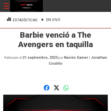
Skip
☰
ClaroSports
Más Claro que nunca
to
content
EN VIVO
ESTADÍSTICAS
Barbie venció a The
Avengers en taquilla
21 septiembre, 2023
Nación Gamer | Jonathan
Publicado el
por
Coutiño