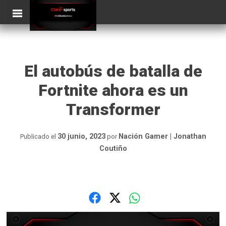
Skip
ClaroSports
Más Claro que nunca
to
content
El autobús de batalla de
Fortnite ahora es un
Transformer
30 junio, 2023
Nación Gamer | Jonathan
Publicado el
por
Coutiño