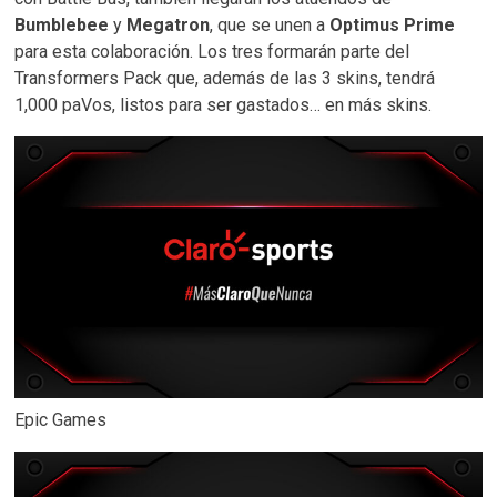
Bumblebee
y
Megatron
, que se unen a
Optimus Prime
para esta colaboración. Los tres formarán parte del
Transformers Pack que, además de las 3 skins, tendrá
1,000 paVos, listos para ser gastados… en más skins.
Epic Games