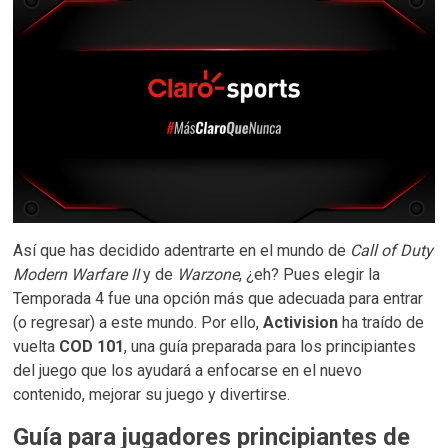
Así que has decidido adentrarte en el mundo de
Call of Duty
Modern Warfare II
y de
Warzone
, ¿eh? Pues elegir la
Temporada 4 fue una opción más que adecuada para entrar
(o regresar) a este mundo. Por ello,
Activision
ha traído de
vuelta
COD 101
, una guía preparada para los principiantes
del juego que los ayudará a enfocarse en el nuevo
contenido, mejorar su juego y divertirse.
Guía para jugadores principiantes de