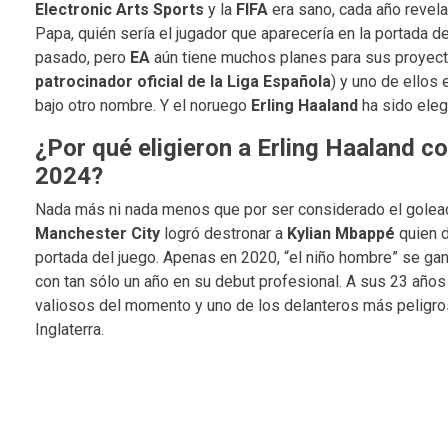
Electronic Arts Sports
y la
FIFA
era sano, cada año revel
Papa, quién sería el jugador que aparecería en la portada d
pasado, pero
EA
aún tiene muchos planes para sus proyecto
patrocinador oficial de la Liga Española
) y uno de ellos 
bajo otro nombre. Y el noruego
Erling Haaland
ha sido elegi
¿Por qué eligieron a Erling Haaland 
2024?
Nada más ni nada menos que por ser considerado el goleado
Manchester City
logró destronar a
Kylian Mbappé
quien 
portada del juego. Apenas en 2020, “el niño hombre” se ga
con tan sólo un año en su debut profesional. A sus 23 años
valiosos del momento y uno de los delanteros más peligro
Inglaterra.