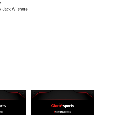
y
y Jack Wilshere