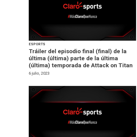
ESPORTS
Tráiler del episodio final (final) de la
última (última) parte de la última
(última) temporada de Attack on Titan
6 julio, 2023