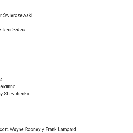
tr Swierczewski
y Ioan Sabau
ds
naldinho
riy Shevchenko
cott, Wayne Rooney y Frank Lampard