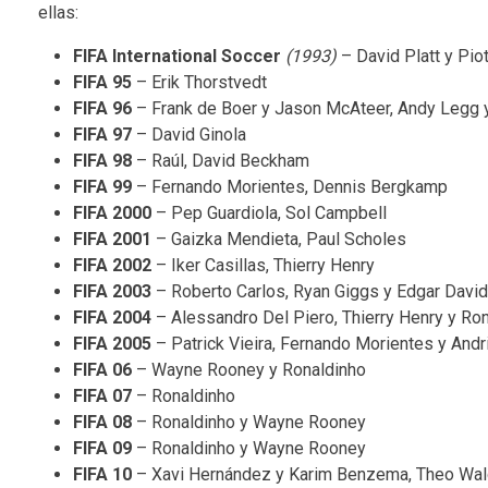
ellas:
FIFA International Soccer
(1993)
– David Platt y Pio
FIFA 95
– Erik Thorstvedt
FIFA 96
– Frank de Boer y Jason McAteer, Andy Legg 
FIFA 97
– David Ginola
FIFA 98
– Raúl, David Beckham
FIFA 99
– Fernando Morientes, Dennis Bergkamp
FIFA 2000
– Pep Guardiola, Sol Campbell
FIFA 2001
– Gaizka Mendieta, Paul Scholes
FIFA 2002
– Iker Casillas, Thierry Henry
FIFA 2003
– Roberto Carlos, Ryan Giggs y Edgar Davi
FIFA 2004
– Alessandro Del Piero, Thierry Henry y Ro
FIFA 2005
– Patrick Vieira, Fernando Morientes y And
FIFA 06
– Wayne Rooney y Ronaldinho
FIFA 07
– Ronaldinho
FIFA 08
– Ronaldinho y Wayne Rooney
FIFA 09
– Ronaldinho y Wayne Rooney
FIFA 10
– Xavi Hernández y Karim Benzema, Theo Wal