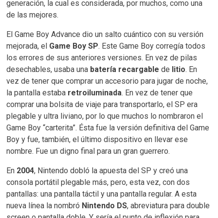
generación, la cual es considerada, por muchos, como una
de las mejores.
El Game Boy Advance dio un salto cuántico con su versión
mejorada, el
Game Boy SP
. Este Game Boy corregía todos
los errores de sus anteriores versiones. En vez de pilas
desechables, usaba una
batería recargable
de
litio
. En
vez de tener que comprar un accesorio para jugar de noche,
la pantalla estaba
retroiluminada
. En vez de tener que
comprar una bolsita de viaje para transportarlo, el SP era
plegable y ultra liviano, por lo que muchos lo nombraron el
Game Boy “carterita”. Ésta fue la versión definitiva del Game
Boy y fue, también, el último dispositivo en llevar ese
nombre. Fue un digno final para un gran guerrero.
En
2004
, Nintendo dobló la apuesta del SP y creó una
consola portátil plegable más, pero, esta vez, con dos
pantallas: una pantalla táctil y una pantalla regular. A esta
nueva línea la nombró
Nintendo DS
, abreviatura para double
screen o pantalla doble. Y sería el punto de inflexión para