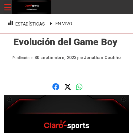
Skip
☰
ClaroSports
Más Claro que nunca
to
content
EN VIVO
ESTADÍSTICAS
Evolución del Game Boy
30 septiembre, 2023
Jonathan Coutiño
Publicado el
por