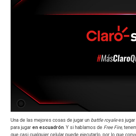
Una de las mejores cosas de jugar un
battle royale
es jugar
para jugar
en escuadrón
. Y si hablamos de
Free Fire
, tene
que casi cualquier celular puede ejecutarlo, por lo que con