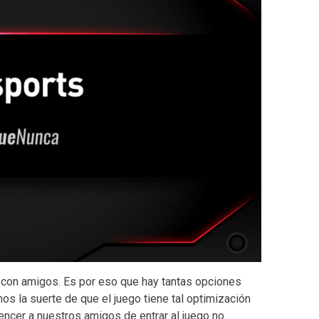
 con amigos. Es por eso que hay tantas opciones
mos la suerte de que el juego tiene tal optimización
vencer a nuestros amigos de entrar al juego no