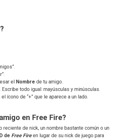
e?
migos”.
r”.
esar el
Nombre
de tu amigo.
. Escribe todo igual: mayúsculas y minúsculas.
l ícono de “+” que le aparece a un lado.
 amigo en Free Fire?
o reciente de nick, un nombre bastante común o un
ID de
Free Fire
en lugar de su nick de juego para