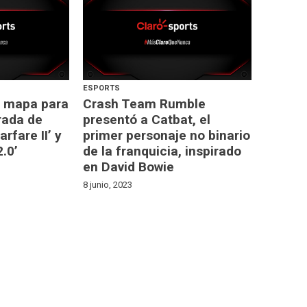
ESPORTS
o mapa para
Crash Team Rumble
rada de
presentó a Catbat, el
fare II’ y
primer personaje no binario
.0’
de la franquicia, inspirado
en David Bowie
8 junio, 2023