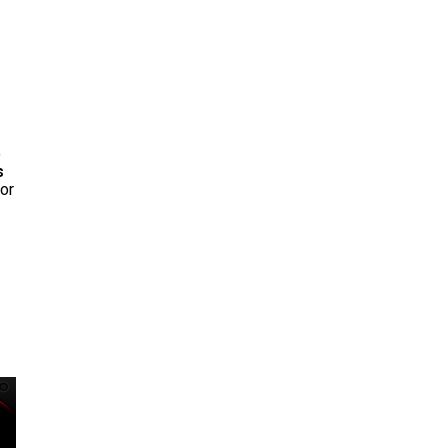
o
s
or