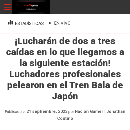
Skip
☰
ClaroSports
Más Claro que nunca
to
content
EN VIVO
ESTADÍSTICAS
¡Lucharán de dos a tres
caídas en lo que llegamos a
la siguiente estación!
Luchadores profesionales
pelearon en el Tren Bala de
Japón
21 septiembre, 2023
Nación Gamer | Jonathan
Publicado el
por
Coutiño