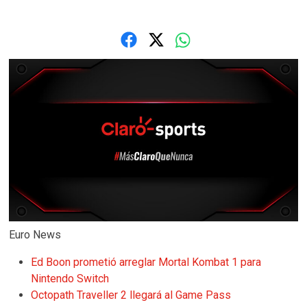
Euro News
Ed Boon prometió arreglar Mortal Kombat 1 para
Nintendo Switch
Octopath Traveller 2 llegará al Game Pass