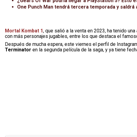
¿Gears Of War podría llegar a PlayStation 5? Esto 
One Punch Man tendrá tercera temporada y saldrá a
Mortal Kombat 1
, que salió a la venta en 2023, ha tenido una
con más personajes jugables, entre los que destaca el famos
Después de mucha espera, este viernes el perfil de Instagr
Terminator
en la segunda película de la saga, y ya tiene fec